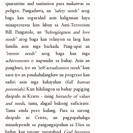
quarantine and sanitation para makaiwas sa 
peligro. Pangaduwa, an 
“safety needs”
 arog 
baga kan seguridad asin kaligtasan kaya 
minaprotesta kita laban sa Anti-Terrorism 
Bill. Pangatolo, an 
“belongingness and love 
needs”
 arog baga kan relasyon sa laog kan 
familia asin mga barkada. Pang-apat an 
“esteem needs”
 arog baga kan mga 
achievements
 o napundar sa buhay. Asin an 
panghuri, iyo an 
“self-actualization needs” 
kun 
saen iyo an pinakahalangkaw na progreso kan 
sadiri asin mga kakayahan 
(full human 
potentials)
. Kun hihilingon sa buhay pagiging 
disipulo ni Kristo - ining 
hierarchy of values 
and needs
, tama, alagad bakong suficiente. 
Tama sinda pero kulang. Para sa sarong 
disipulo ni Cristo, an pagpapahalaga 
minadepende sa pangangaipuhan sa Dios sa 
buhay kan sarong paratubod. 
God becomes 