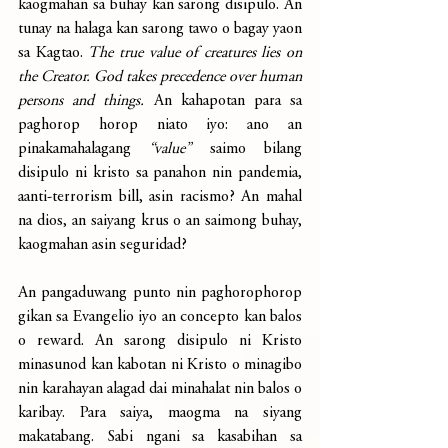
kaogmahan sa buhay kan sarong disipulo. An 
tunay na halaga kan sarong tawo o bagay yaon 
sa Kagtao. 
The true value of creatures lies on 
the Creator. God takes precedence over human 
persons and things.
 An kahapotan para sa 
paghorop horop niato iyo: ano an 
pinakamahalagang 
“value”
 saimo bilang 
disipulo ni kristo sa panahon nin pandemia, 
aanti-terrorism bill, asin racismo? An mahal 
na dios, an saiyang krus o an saimong buhay, 
kaogmahan asin seguridad?
An pangaduwang punto nin paghorophorop 
gikan sa Evangelio iyo an concepto kan balos 
o reward. An sarong disipulo ni Kristo 
minasunod kan kabotan ni Kristo o minagibo 
nin karahayan alagad dai minahalat nin balos o 
karibay. Para saiya, maogma na siyang 
makatabang. Sabi ngani sa kasabihan sa 