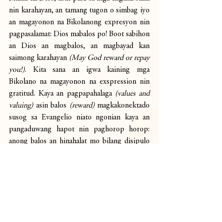
nin karahayan, an tamang tugon o simbag iyo 
an magayonon na Bikolanong expresyon nin 
pagpasalamat: Dios mabalos po! Boot sabihon 
an Dios an magbalos, an magbayad kan 
saimong karahayan 
(May God reward or repay 
you!)
. Kita sana an igwa kaining mga 
Bikolano na magayonon na exspression nin 
gratitud. Kaya an pagpapahalaga 
(values and 
valuing) 
asin balos 
(reward)
 magkakonektado 
susog sa Evangelio niato ngonian kaya an 
pangaduwang hapot nin paghorop horop: 
anong balos an hinahalat mo bilang disipulo 
ni Cristo: an balos nin mahal na Dios o an 
balos nin tawo?
— Rev. Fr. Philip Francis R. Bersabe
Kura Paroko, Parokya ni Nuestra Señora de 
Katipanan
Paloyon, Nabua, Camarines Sur