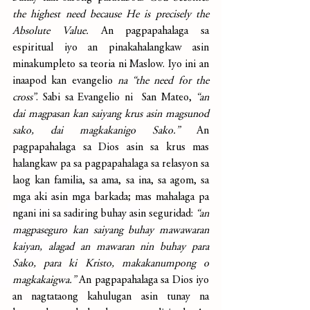
the highest need because He is precisely the 
Absolute Value.
 An pagpapahalaga sa 
espiritual iyo an pinakahalangkaw asin 
minakumpleto sa teoria ni Maslow. Iyo ini an 
inaapod kan evangelio 
na “the need for the 
cross”
. Sabi sa Evangelio ni  San Mateo, 
“an 
dai magpasan kan saiyang krus asin magsunod 
sako, dai magkakanigo Sako.”
 An 
pagpapahalaga sa Dios asin sa krus mas 
halangkaw pa sa pagpapahalaga sa relasyon sa 
laog kan familia, sa ama, sa ina, sa agom, sa 
mga aki asin mga barkada; mas mahalaga pa 
ngani ini sa sadiring buhay asin seguridad: 
“an 
magpaseguro kan saiyang buhay mawawaran 
kaiyan, alagad an mawaran nin buhay para 
Sako, para ki Kristo, makakanumpong o 
magkakaigwa.”
 An pagpapahalaga sa Dios iyo 
an nagtataong kahulugan asin tunay na 