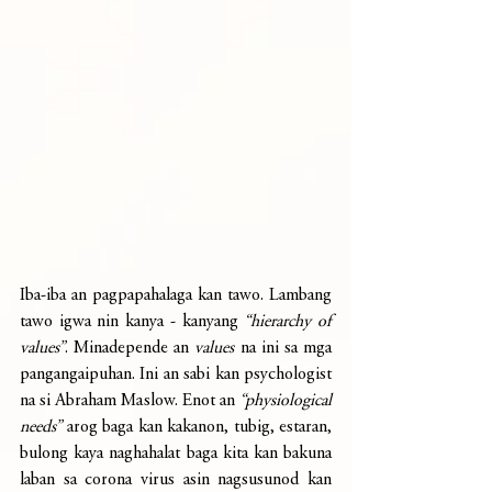
Iba-iba an pagpapahalaga kan tawo. Lambang 
tawo igwa nin kanya - kanyang 
“hierarchy of 
values”
. Minadepende an 
values
 na ini sa mga 
pangangaipuhan. Ini an sabi kan psychologist 
na si Abraham Maslow. Enot an 
“physiological 
needs”
 arog baga kan kakanon, tubig, estaran, 
bulong kaya naghahalat baga kita kan bakuna 
laban sa corona virus asin nagsusunod kan 