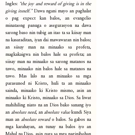
Ingles: 
“the joy and reward of giving is in the 
giving itsnelf.”
 Dawa ngani mayo an paghalat 
o pag expect kan balos, an evangelio 
minataong panuga o asegurasyon na dawa 
sarong baso nin tubig an itao ta sa kiisay man 
na kasaraditan, iyan dai mawawaran nin balos; 
an siisay man na minaako sa profeta, 
magkakaigwa nin balos hale sa profeta; an 
siisay man na minaako sa sarong matanos na 
tawo, minaako nin balos hale sa matanos na 
tawo. Mas lalo na an minaako sa mga 
parasunod ni Kristo, huli ta an minaako 
sainda, minaako ki Kristo mismo, asin an 
minaako ki Kristo, minaako sa Dios. Sa liwat 
mahihiling niato na an Dios bako sanang iyo 
an 
absolute need
, an 
absolute value
 kundi Siya 
man an 
absolute reward
 o balos. Sa gabos na 
mga karahayan, an tunay na balos iyo an 
Mahal na Dios, asin para sa mga naginibohan 