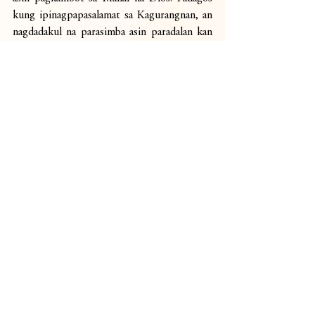
kung ipinagpapasalamat sa Kagurangnan, an 
nagdadakul na parasimba asin paradalan kan 
livestream coverage kan misa sa Novenario 
kan Divino Rostro. Grasya ini nin Dios. 
Harayo kita sa kadasaro, alagad sararo, sa 
pag-omaw sa Saiya huli kan Santamisa. Mayo 
man nin Traslacion asin Fluvial processions 
ngonian na taon, alagad magbabaha nin pag-
omaw asin pasalalamat sa Dios asin ki Inang 
Penafracia huli sa satong kapahaan na 
makukua sa SantaMisa na satong ididolot sa 
altar. 
Viva el Divino Rostro! Viva la Virgen!
— Rev. Fr. Felipe B. Culvera, III
Cura Parroco, Santuario asin Parroquia ni 
Nuestra Señora de Peñafrancia
Ciudad nin Naga
Reflection