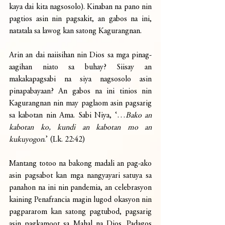
kaya dai kita nagsosolo). Kinaban na pano nin 
pagtios asin nin pagsakit, an gabos na ini, 
natatala sa lawog kan satong Kagurangnan. 
Arin an dai naiisihan nin Dios sa mga pinag-
aagihan niato sa buhay? Siisay an 
makakapagsabi na siya nagsosolo asin 
pinapabayaan? An gabos na ini tinios nin 
Kagurangnan nin may paglaom asin pagsarig 
sa kabotan nin Ama. Sabi Niya, ‘…
Bako an 
kabotan ko, kundi an kabotan mo an 
kukuyogon
.’ (Lk. 22:42) 
Mantang totoo na bakong madali an pag-ako 
asin pagsabot kan mga nangyayari satuya sa 
panahon na ini nin pandemia, an celebrasyon 
kaining Penafrancia magin lugod okasyon nin 
pagpararom kan satong pagtubod, pagsarig 
asin pagkamoot sa Mahal na Dios. Padagos 