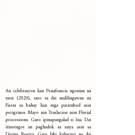
An celebrasyon kan Penafrancia ngonian na 
taon (2020), saro sa dai malilingawan na 
Fiesta sa buhay kan mga paratubod asin 
perigrinos. Mayo nin Traslacion asin Fluvial 
processions. Garo ipinapangalad si Ina. Dai 
itinotugot an paghadok sa saiya asin sa 
Divino Rostro. Garo labi kaharayo na dai 