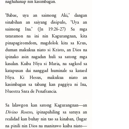
naghahanap nin kasimbagan. 
‘Babae, uya an saimong Aki,’ dangan 
sinabihan an saiyang disipulo, ‘Uya an 
saimong Ina.’ (Jn 19:26-27) Sa mga 
tataramon na ini nin Kagurangnan, kita 
pinapagiromdom, magdolok kita sa Krus, 
duman makukua niato si Kristo, an Dios na 
ipinako asin nagadan huli sa satong mga 
kasalan. Kaiba Niya si Maria, na sagkod sa 
katapusan dai nanggad huminale sa kataed 
Niya. Ki Hesus, makukua niato an 
kasimbagan sa tabang kan paggiya ni Ina, 
Nuestra Snra de Penafrancia. 
Sa lalawgon kan satong Kagurangnan—an 
Divino Rostro
, ipinapahiling sa satuya an 
realidad kan buhay nin tao sa kinaban, (lugar 
na pinili nin Dios na manitawo kaiba niato—