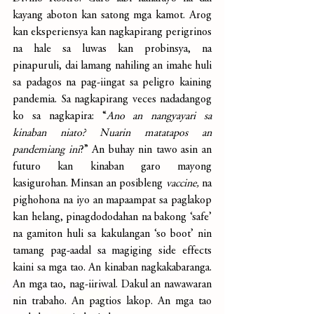
kayang aboton kan satong mga kamot. Arog 
kan eksperiensya kan nagkapirang perigrinos 
na hale sa luwas kan probinsya, na 
pinapuruli, dai lamang nahiling an imahe huli 
sa padagos na pag-iingat sa peligro kaining 
pandemia. Sa nagkapirang veces nadadangog 
ko sa nagkapira: “
Ano an nangyayari sa 
kinaban niato? Nuarin matatapos an 
pandemiang ini
?” An buhay nin tawo asin an 
futuro kan kinaban garo mayong 
kasigurohan. Minsan an posibleng 
vaccine,
 na 
pighohona na iyo an mapaampat sa paglakop 
kan helang, pinagdododahan na bakong ‘safe’ 
na gamiton huli sa kakulangan ‘so boot’ nin 
tamang pag-aadal sa magiging side effects 
kaini sa mga tao. An kinaban nagkakabaranga. 
An mga tao, nag-iiriwal. Dakul an nawawaran 
nin trabaho. An pagtios lakop. An mga tao 